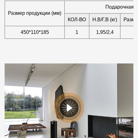
Подарочная к
Размер продукции (мм)
КОЛ-ВО
Н.В/Г.В (кг)
Разме
450*110*185
1
1,95/2,4